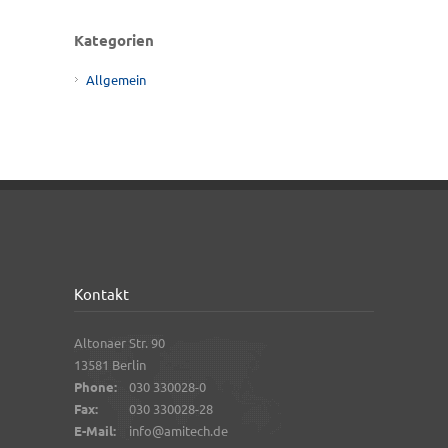
Kategorien
Allgemein
Kontakt
Altonaer Str. 90
13581 Berlin
Phone:
030 330028-0
Fax:
030 330028-28
E-Mail:
info@amitech.de