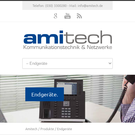
Telefon: (030) 3300280 - Mail:
info@amitech.de
Endgeräte.
Amitech
/
Produkte
/
Endgeräte