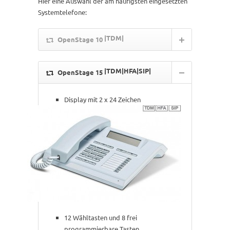
Hier eine Auswahl der am häufigsten eingesetzten
Systemtelefone:
|TDM|
OpenStage 10
|TDM|HFA|SIP|
OpenStage 15
Display mit 2 x 24 Zeichen
12 Wähltasten und 8 frei
programmierbare Tasten