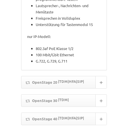
Lautsprecher-, Nachrichten- und
Menütaste
Freisprechen in Vollduplex
Unterstützung für Tastenmodul 15
nur IP-Modell:
802.3af PoE Klasse 1/2
100 Mbit/Gbit Ethernet
G.722, G.729, G.711
|TDM|HFA|SIP|
OpenStage 20
|TDM|
OpenStage 30
|TDM|HFA|SIP|
OpenStage 40