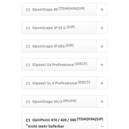
|TDM|HFA|SIP|
OpenStage 60
|SIP|
OpenScape IP 35 G
|SIP|
OpenScape IP 55G
|DECT|
Gigaset S4 Professional
|DECT|
Gigaset SL 4 Professional
|WLAN|
OpenStage WL-3
|TDM|HFA|SIP|
OptiPoint 410 / 420 / 500
*
nicht mehr lieferbar